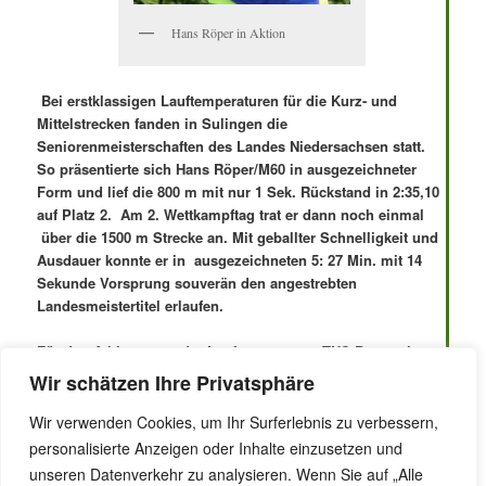
Hans Röper in Aktion
Bei
erstklassigen Lauftemperaturen für die Kurz- und
Mittelstrecken fanden in Sulingen die
Seniorenmeisterschaften
des Landes Niedersachsen statt.
So präsentierte sich Hans Röper/M60 in ausgezeichneter
Form und lief die 800 m
mit nur 1 Sek. Rückstand in 2:35,10
auf Platz 2. Am 2. Wettkampftag trat er dann noch einmal
über die 1500 m
Strecke an. Mit geballter Schnelligkeit und
Ausdauer konnte er in ausgezeichneten 5: 27 Min. mit 14
Sekunde Vorsprung
souverän den angestrebten
Landesmeistertitel erlaufen.
Für den Athleten aus der Laufgruppe vom TUS Bergen ist
das nach dem Landescross bereits der zweite
Wir schätzen Ihre Privatsphäre
Landesmeistertitel
in diesem Jahr.
Wir verwenden Cookies, um Ihr Surferlebnis zu verbessern,
Dieser Eintrag wurde von
Ellen Liedke
unter
Allgemein
,
Lauftreff
,
personalisierte Anzeigen oder Inhalte einzusetzen und
Leichtathletik
veröffentlicht. Setze ein Lesezeichen für den
unseren Datenverkehr zu analysieren. Wenn Sie auf „Alle
Permalink
.