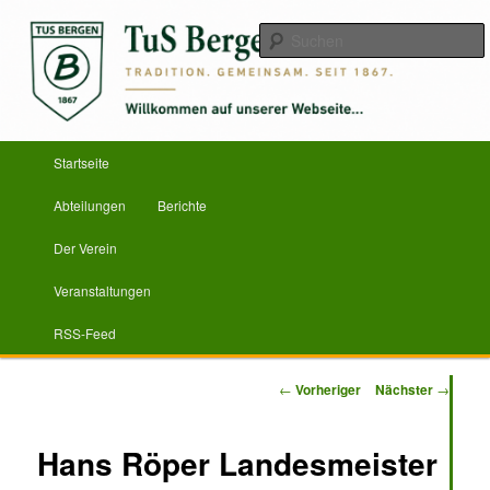
Zum
Herzlich Willkommen
primären
Inhalt
springen
TuS Bergen von 1867 e.V.
Hauptmenü
Startseite
Abteilungen
Berichte
Der Verein
Veranstaltungen
RSS-Feed
Beitragsnavigation
←
Vorheriger
Nächster
→
Hans Röper Landesmeister