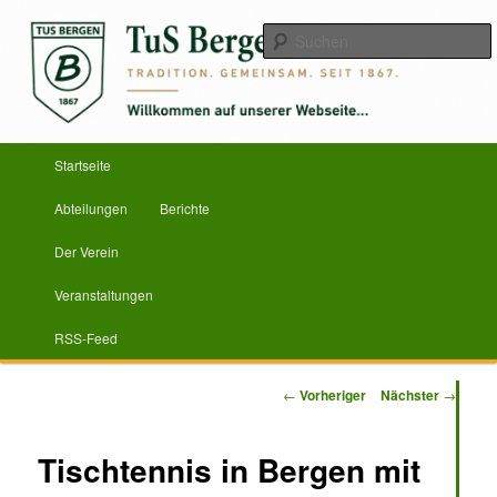
Zum
Herzlich Willkommen
primären
Inhalt
springen
TuS Bergen von 1867 e.V.
Hauptmenü
Startseite
Abteilungen
Berichte
Der Verein
Veranstaltungen
RSS-Feed
Beitragsnavigation
←
Vorheriger
Nächster
→
Tischtennis in Bergen mit