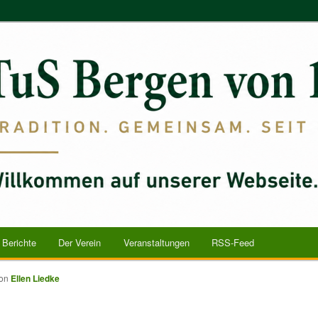
n 1867 e.V.
Berichte
Der Verein
Veranstaltungen
RSS-Feed
on
Ellen Liedke