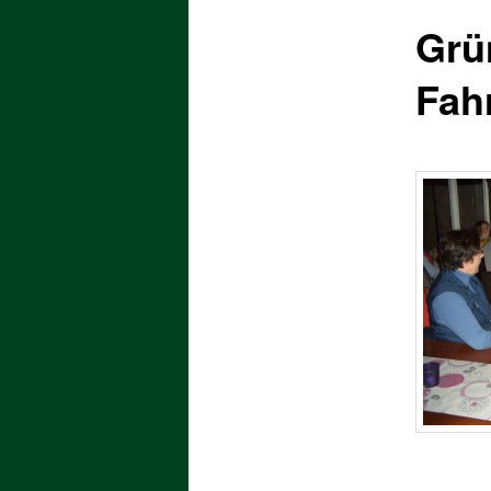
Grü
Fah