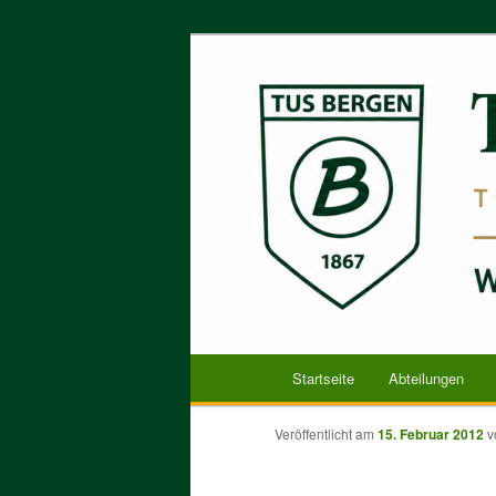
Zum
Herzlich Willkommen
primären
Inhalt
TuS Bergen vo
springen
Hauptmenü
Startseite
Abteilungen
Veröffentlicht am
15. Februar 2012
v