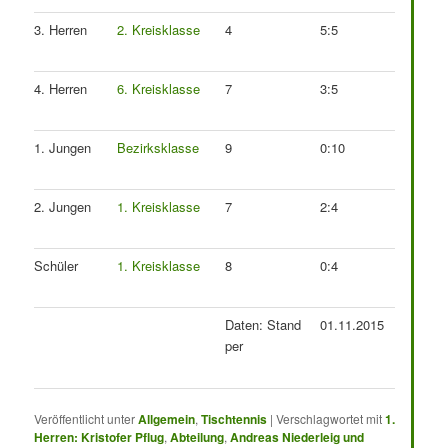
3. Herren
2. Kreisklasse
4
5:5
4. Herren
6. Kreisklasse
7
3:5
1. Jungen
Bezirksklasse
9
0:10
2. Jungen
1. Kreisklasse
7
2:4
Schüler
1. Kreisklasse
8
0:4
Daten: Stand
01.11.2015
per
Veröffentlicht unter
Allgemein
,
Tischtennis
|
Verschlagwortet mit
1.
Herren: Kristofer Pflug
,
Abteilung
,
Andreas Niederleig und