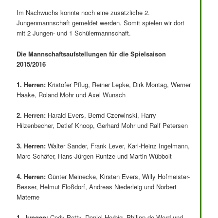
Im Nachwuchs konnte noch eine zusätzliche 2.
Jungenmannschaft gemeldet werden. Somit spielen wir dort
mit 2 Jungen- und 1 Schülermannschaft.
Die Mannschaftsaufstellungen für die Spielsaison
2015/2016
1. Herren:
Kristofer Pflug, Reiner Lepke, Dirk Montag, Werner
Haake, Roland Mohr und Axel Wunsch
2. Herren:
Harald Evers, Bernd Czerwinski, Harry
Hilzenbecher, Detlef Knoop, Gerhard Mohr und Ralf Petersen
3. Herren:
Walter Sander, Frank Lever, Karl-Heinz Ingelmann,
Marc Schäfer, Hans-Jürgen Runtze und Martin Wübbolt
4. Herren:
Günter Meinecke, Kirsten Evers, Willy Hofmeister-
Besser, Helmut Floßdorf, Andreas Niederleig und Norbert
Materne
1. Jungen:
Cody Petty, Daniel Herbig, Philipp de Werd und