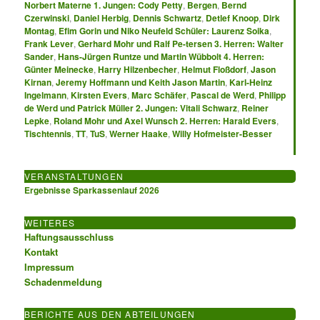
Norbert Materne 1. Jungen: Cody Petty
,
Bergen
,
Bernd
Czerwinski
,
Daniel Herbig
,
Dennis Schwartz
,
Detlef Knoop
,
Dirk
Montag
,
Efim Gorin und Niko Neufeld Schüler: Laurenz Soika
,
Frank Lever
,
Gerhard Mohr und Ralf Pe-tersen 3. Herren: Walter
Sander
,
Hans-Jürgen Runtze und Martin Wübbolt 4. Herren:
Günter Meinecke
,
Harry Hilzenbecher
,
Helmut Floßdorf
,
Jason
Kirnan
,
Jeremy Hoffmann und Keith Jason Martin
,
Karl-Heinz
Ingelmann
,
Kirsten Evers
,
Marc Schäfer
,
Pascal de Werd
,
Philipp
de Werd und Patrick Müller 2. Jungen: Vitali Schwarz
,
Reiner
Lepke
,
Roland Mohr und Axel Wunsch 2. Herren: Harald Evers
,
Tischtennis
,
TT
,
TuS
,
Werner Haake
,
Willy Hofmeister-Besser
VERANSTALTUNGEN
Ergebnisse Sparkassenlauf 2026
WEITERES
Haftungsausschluss
Kontakt
Impressum
Schadenmeldung
BERICHTE AUS DEN ABTEILUNGEN