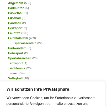
Allgemein
(595)
Badminton
(5)
Basketball
(1)
Fussball
(8)
Handball
(2)
Herzsport
(2)
Lauftreff
(190)
Leichtathletik
(439)
Sparkassenlauf
(22)
Radwandern
(5)
Rehasport
(2)
Sportabzeichen
(20)
Tanzsport
(1)
Tischtennis
(26)
Turnen
(54)
Volleyball
(10)
Wir schätzen Ihre Privatsphäre
META
Anmelden
Wir verwenden Cookies, um Ihr Surferlebnis zu verbessern,
Eintrags-Feed
personalisierte Anzeigen oder Inhalte einzusetzen und
Kommentar-Feed