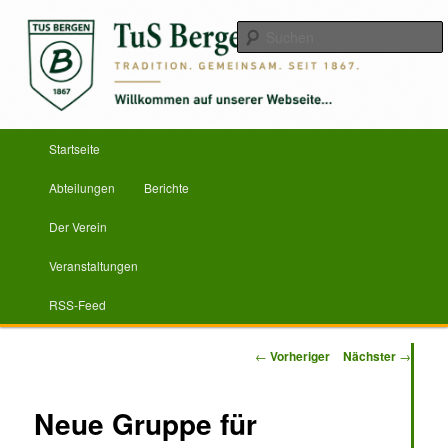
Zum
Herzlich Willkommen
primären
Inhalt
springen
TuS Bergen von 1867 e.V.
Hauptmenü
Startseite
Abteilungen
Berichte
Der Verein
Veranstaltungen
RSS-Feed
Beitragsnavigation
←
Vorheriger
Nächster
→
Neue Gruppe für