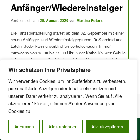
Anfänger/Wiedereinsteiger
Veröffentlicht am
26. August 2020
von
Martina Peters
Die Tanzsportabteilung startet ab dem 02. September mit einer
neuen Anfänger- und Wiedereinsteigergruppe für Standard und
Latein. Jeder kann unverbindlich vorbeischauen. Immer
mittwochs von 18.00 bis 19.00 Uhr in der Käthe-Kollwitz-Schule
in Bergen, Amtland. Auskünfte und Anmeldungen unter Tel.
01725403656
Wir schätzen Ihre Privatsphäre
Dieser Eintrag wurde von
Martina Peters
unter
Allgemein
,
Wir verwenden Cookies, um Ihr Surferlebnis zu verbessern,
Tanzsport
veröffentlicht. Setze ein Lesezeichen für den
Permalink
.
personalisierte Anzeigen oder Inhalte einzusetzen und
unseren Datenverkehr zu analysieren. Wenn Sie auf „Alle
akzeptieren" klicken, stimmen Sie der Anwendung von
Stolz präsentiert von WordPress
Cookies zu.
Anpassen
Alles ablehnen
Alle akzeptieren