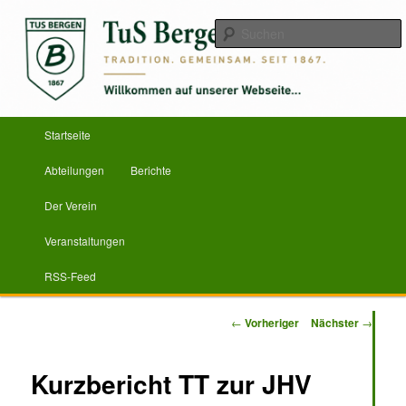
Zum
Herzlich Willkommen
primären
Inhalt
springen
TuS Bergen von 1867 e.V.
Hauptmenü
Startseite
Abteilungen
Berichte
Der Verein
Veranstaltungen
RSS-Feed
Beitragsnavigation
←
Vorheriger
Nächster
→
Kurzbericht TT zur JHV