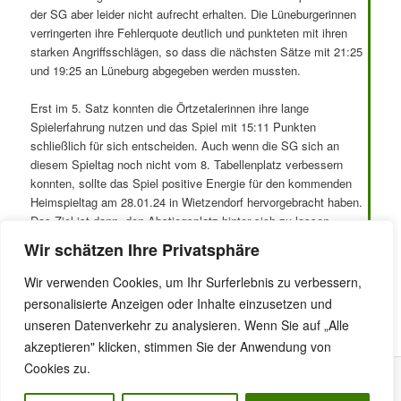
der SG aber leider nicht aufrecht erhalten. Die Lüneburgerinnen
verringerten ihre Fehlerquote deutlich und punkteten mit ihren
starken Angriffsschlägen, so dass die nächsten Sätze mit 21:25
und 19:25 an Lüneburg abgegeben werden mussten.
Erst im 5. Satz konnten die Örtzetalerinnen ihre lange
Spielerfahrung nutzen und das Spiel mit 15:11 Punkten
schließlich für sich entscheiden. Auch wenn die SG sich an
diesem Spieltag noch nicht vom 8. Tabellenplatz verbessern
konnten, sollte das Spiel positive Energie für den kommenden
Heimspieltag am 28.01.24 in Wietzendorf hervorgebracht haben.
Das Ziel ist dann, den Abstiegsplatz hinter sich zu lassen.
Wir schätzen Ihre Privatsphäre
SG Örtzetal : Karen Schledermann, Imke Schernikau, Laura
Klan, Jessica Block, Anna Klose, Mira Reitzig, Rachel Feijen
Wir verwenden Cookies, um Ihr Surferlebnis zu verbessern,
personalisierte Anzeigen oder Inhalte einzusetzen und
Dieser Eintrag wurde von
Karen Schledermann
unter
Volleyball
unseren Datenverkehr zu analysieren. Wenn Sie auf „Alle
veröffentlicht. Setze ein Lesezeichen für den
Permalink
.
akzeptieren" klicken, stimmen Sie der Anwendung von
Cookies zu.
Stolz präsentiert von WordPress