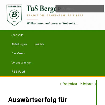
Zum
Herzlich Willkommen
primären
Inhalt
springen
TuS Bergen von 1867 e.V.
Hauptmenü
Startseite
Abteilungen
Berichte
Der Verein
Veranstaltungen
RSS-Feed
Beitragsnavigation
←
Vorheriger
Nächster
→
Auswärtserfolg für