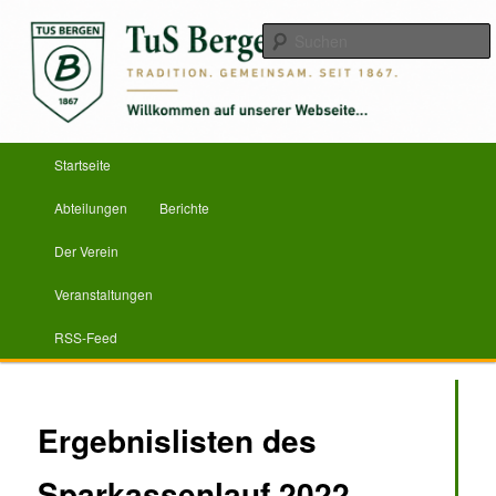
Zum
Herzlich Willkommen
primären
Inhalt
springen
TuS Bergen von 1867 e.V.
Hauptmenü
Startseite
Abteilungen
Berichte
Der Verein
Veranstaltungen
RSS-Feed
Ergebnislisten des
Sparkassenlauf 2022